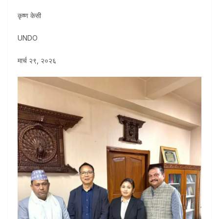
कृष्ण केसी
UNDO
मार्च २९, २०२६