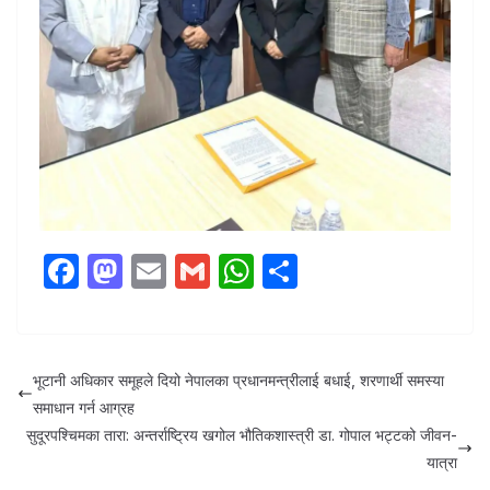
F
M
E
G
W
S
a
a
m
m
h
h
c
st
ail
ail
at
ar
e
o
s
e
भूटानी अधिकार समूहले दियो नेपालका प्रधानमन्त्रीलाई बधाई, शरणार्थी समस्या
b
d
A
समाधान गर्न आग्रह
o
o
p
सुदूरपश्चिमका तारा: अन्तर्राष्ट्रिय खगोल भौतिकशास्त्री डा. गोपाल भट्टको जीवन-
यात्रा
o
n
p