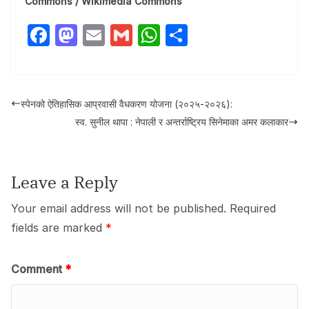
Commons / Wikimedia Commons
F
M
E
G
W
S
a
a
m
m
h
h
c
st
ail
ail
at
ar
e
o
s
e
स्पेनको ऐतिहासिक आप्रवासी वैधकरण योजना (२०२५-२०२६):
b
d
A
स्व. सुनील थापा : नेपाली र अन्तर्राष्ट्रिय सिनेमाका अमर कलाकार
o
o
p
o
n
p
Leave a Reply
k
Your email address will not be published.
Required
fields are marked
*
Comment
*