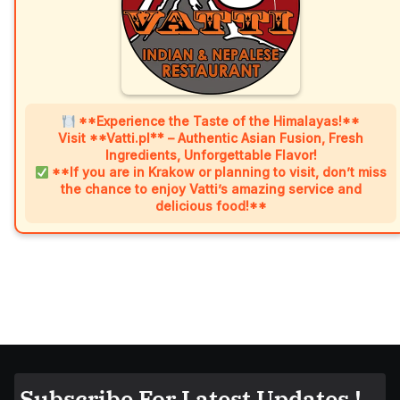
**Experience the Taste of the Himalayas!**
Visit **Vatti.pl** – Authentic Asian Fusion, Fresh
Ingredients, Unforgettable Flavor!
**If you are in Krakow or planning to visit, don’t miss
the chance to enjoy Vatti’s amazing service and
delicious food!**
Subscribe For Latest Updates !