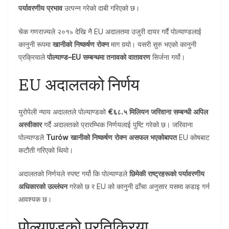
पर्यावरणीय प्रभाव
उत्पन्न गरेको दाबी गरिएको छ।
चेक गणराज्यले २०१৯ देखि नै EU अदालतमा उजुरी दायर गर्दै पोल्याण्डलाई
कानुनी रूपमा
खानीको निष्कर्षण रोक्न
माग गर्‍यो। यसरी सुरु भएको कानुनी
प्रक्रियाले
पोल्याण्ड–EU सम्बन्धमा तनावको वातावरण
सिर्जना गर्यो।
EU अदालतको निर्णय
युरोपेली न्याय अदालतले पोल्याण्डको
€६८.५ मिलियन जरिवाना सम्बन्धी अपिल
अस्वीकार
गर्दै अदालतको प्रारम्भिक निर्णयलाई पुष्टि गरेको छ। जरिवाना
पोल्याण्डले
Turów खानीको निष्कर्षण रोक्न असफल भएकोबापत
EU कोषबाट
कटौती गरिएको थियो।
अदालतको निर्णयले स्पष्ट गर्यो कि पोल्याण्डले
छिमेकी राष्ट्रहरूको पर्यावरणीय
अधिकारको उल्लंघन
गरेको छ र EU को कानुनी ढाँचा अनुसार यसमा कडाइ गर्न
आवश्यक छ।
पोल्याण्डको प्रतिक्रिया