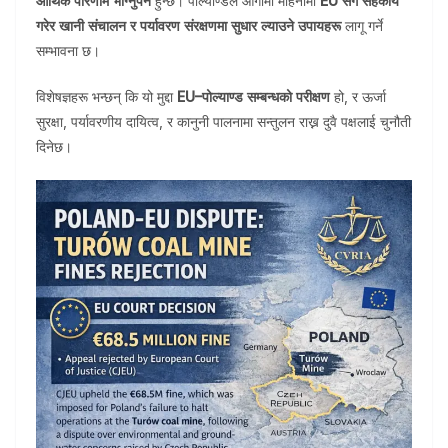
आर्थिक परिणाम भोग्नुपर्ने
हुन्छ। पोल्याण्डले आगामी महिनामा
EU सँग सहकार्य
गरेर खानी संचालन र पर्यावरण संरक्षणमा सुधार ल्याउने उपायहरू
लागू गर्ने
सम्भावना छ।
विशेषज्ञहरू भन्छन् कि यो मुद्दा
EU–पोल्याण्ड सम्बन्धको परीक्षण
हो, र ऊर्जा
सुरक्षा, पर्यावरणीय दायित्व, र कानुनी पालनामा सन्तुलन राख्न दुवै पक्षलाई चुनौती
दिनेछ।