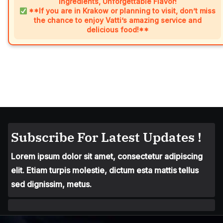
Ingredients, Unforgettable Flavor!
**If you are in Krakow or planning to visit, don’t miss
the chance to enjoy Vatti’s amazing service and
delicious food!**
Subscribe For Latest Updates !
Lorem ipsum dolor sit amet, consectetur adipiscing
elit. Etiam turpis molestie, dictum esta mattis tellus
sed dignissim, metus.