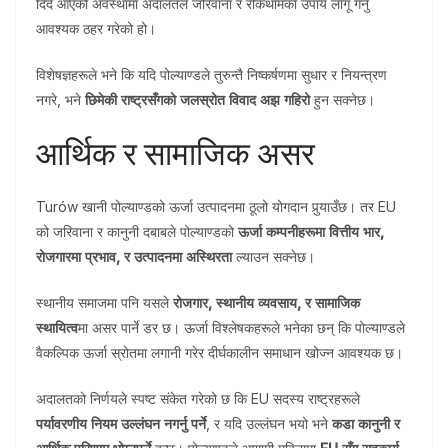
दिँदै आएको अवस्थामा अदालतले जरिवाना र रोकथामका उपाय लागू गर्नु
आवश्यक ठहर गरेको हो।
विशेषज्ञहरूले भने कि यदि पोल्याण्डले तुरुन्तै निष्कर्षणमा सुधार र नियन्त्रण
नगरे, भने
छिमेकी राष्ट्रसँगको जलस्रोत विवाद अझ गहिरो
हुन सक्नेछ।
आर्थिक र सामाजिक असर
Turów खानी पोल्याण्डको ऊर्जा उत्पादनमा ठूलो योगदान पुर्‍याउँछ। तर EU
को जरिवाना र कानुनी दबाबले पोल्याण्डको
ऊर्जा कम्पनीहरूमा वित्तीय भार,
रोजगारमा प्रभाव, र उत्पादनमा अस्थिरता
ल्याउन सक्नेछ।
स्थानीय समाजमा पनि यसले
रोजगार, स्थानीय व्यवसाय, र सामाजिक
स्थायित्व
मा असर पार्ने डर छ। ऊर्जा विश्लेषकहरूले भनेका छन् कि पोल्याण्डले
वैकल्पिक ऊर्जा स्रोतमा लगानी गरेर दीर्घकालीन समाधान खोज्न आवश्यक छ।
अदालतको निर्णयले स्पष्ट संकेत गरेको छ कि EU सदस्य राष्ट्रहरूले
पर्यावरणीय नियम उल्लंघन नगर्नु पर्ने
, र यदि उल्लंघन भयो भने
कडा कानुनी र