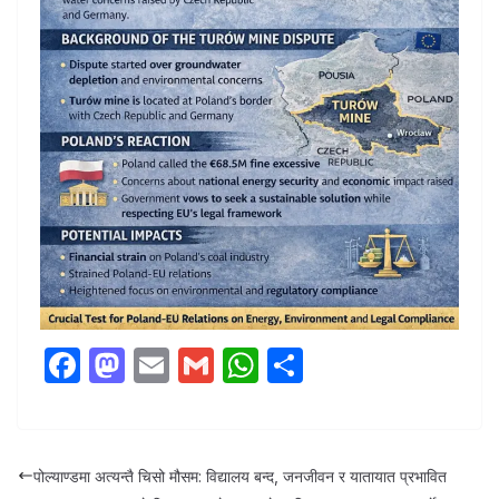
F
M
E
G
W
S
a
a
m
m
h
h
c
st
ail
ail
at
ar
e
o
s
e
पोल्याण्डमा अत्यन्तै चिसो मौसम: विद्यालय बन्द, जनजीवन र यातायात प्रभावित