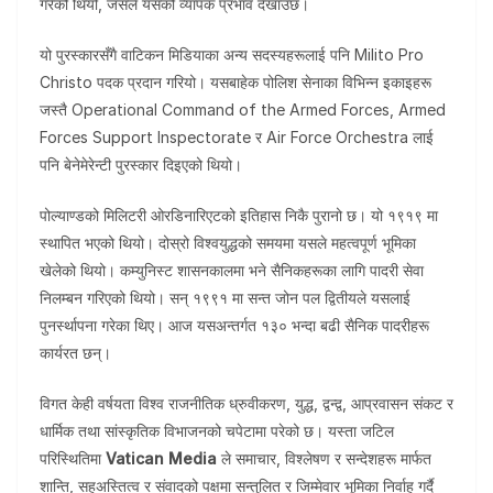
गरेको थियो, जसले यसको व्यापक प्रभाव देखाउँछ।
यो पुरस्कारसँगै वाटिकन मिडियाका अन्य सदस्यहरूलाई पनि Milito Pro
Christo पदक प्रदान गरियो। यसबाहेक पोलिश सेनाका विभिन्न इकाइहरू
जस्तै Operational Command of the Armed Forces, Armed
Forces Support Inspectorate र Air Force Orchestra लाई
पनि बेनेमेरेन्टी पुरस्कार दिइएको थियो।
पोल्याण्डको मिलिटरी ओरडिनारिएटको इतिहास निकै पुरानो छ। यो १९१९ मा
स्थापित भएको थियो। दोस्रो विश्वयुद्धको समयमा यसले महत्वपूर्ण भूमिका
खेलेको थियो। कम्युनिस्ट शासनकालमा भने सैनिकहरूका लागि पादरी सेवा
निलम्बन गरिएको थियो। सन् १९९१ मा सन्त जोन पल द्वितीयले यसलाई
पुनर्स्थापना गरेका थिए। आज यसअन्तर्गत १३० भन्दा बढी सैनिक पादरीहरू
कार्यरत छन्।
विगत केही वर्षयता विश्व राजनीतिक ध्रुवीकरण, युद्ध, द्वन्द्व, आप्रवासन संकट र
धार्मिक तथा सांस्कृतिक विभाजनको चपेटामा परेको छ। यस्ता जटिल
परिस्थितिमा
Vatican Media
ले समाचार, विश्लेषण र सन्देशहरू मार्फत
शान्ति, सहअस्तित्व र संवादको पक्षमा सन्तुलित र जिम्मेवार भूमिका निर्वाह गर्दै