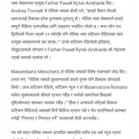
भाषा सेक्सनका प्रमुख Father Paweł Rytel-Andrianik थिए।
Andrea Tornielli ले पोलिश भाषामा बोल्दै भने, “हाम्रो मिशन पोपको
आवाजलाई विश्वका हरेक कुनासम्म पुर्‍याउनु हो। पोलिश भाषा सेक्सनले हाम्रो
सम्पूर्ण मिडिया प्रणालीका लागि उदाहरण स्थापित गरेको छ। सन्त जोन पल
द्वितीयको निधन भएको २१ वर्षपछि पनि पोलिश भाषा वाटिकन मिडियाका सात
प्रमुख भाषाहरूमध्ये एक रहन्छ।” उनले वाटिकन रेडियोको इतिहास,
जेसुइटहरूको योगदान र Father Paweł Rytel-Andrianik को नेतृत्वमा
भएको कामको प्रशंसा गरे।
Massimiliano Menichetti ले पोलिश भाषाको विशेष स्थानबारे जोड दिए।
उनले भने, “पोलिश भाषाले कुलतन्त्रको कालो युगमा पनि विश्वास जोगाएको
थियो। आज वाटिकन रेडियो, वाटिकन न्यूज र ल’ओsservatore Romano
मार्फत सुसमाचारको सौन्दर्य प्रचार गर्दैछ र चर्चको सामाजिक शिक्षाको
दृष्टिकोणबाट समाचार व्याख्या गर्दैछ।” हिंसा र अन्यायले भरिएको विश्वमा
वाटिकन मिडियाले आशाको दिगो क्षितिज प्रदान गर्छ र पोप फ्रान्सिसले बारम्बार
भनेझैं “निरस्त्र र निरस्त्र गर्ने” सञ्चारको शैली अपनाउँछ।
गत वर्ष मात्र पोलिश भाषामा उत्पादित सामग्रीले करिब एक अर्ब भ्यूज प्राप्त