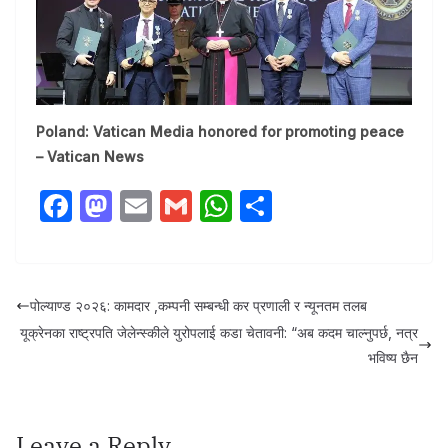
Poland: Vatican Media honored for promoting peace
– Vatican News
F
M
E
G
W
S
a
a
m
m
h
h
c
st
ail
ail
at
ar
e
o
s
e
पोल्याण्ड २०२६: कामदार ,कम्पनी सम्बन्धी कर प्रणाली र न्यूनतम तलब
b
d
A
यूक्रेनका राष्ट्रपति जेलेन्स्कीले युरोपलाई कडा चेतावनी: “अब कदम चाल्नुपर्छ, नत्र
o
o
p
भविष्य छैन
o
n
p
k
Leave a Reply