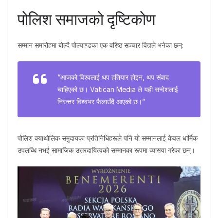
पोलिश समाजको दृष्टिकोण
सम्मान समारोहमा बोल्दै पोल्याण्डका एक वरिष्ठ सञ्चार विज्ञले भनेका छन्:
“आजको विश्वलाई थप हतियार होइन, थप संवाद
चाहिएको छ। Vatican Media ले यही सन्देशलाई
निरन्तर विश्वभर फैलाउँदै आएको छ।”
पोलिश क्याथोलिक समुदायका प्रतिनिधिहरूले पनि यो सम्मानलाई केवल धार्मिक
उपलब्धि नभई सामाजिक उत्तरदायित्वको सम्मानका रूपमा व्याख्या गरेका छन्।