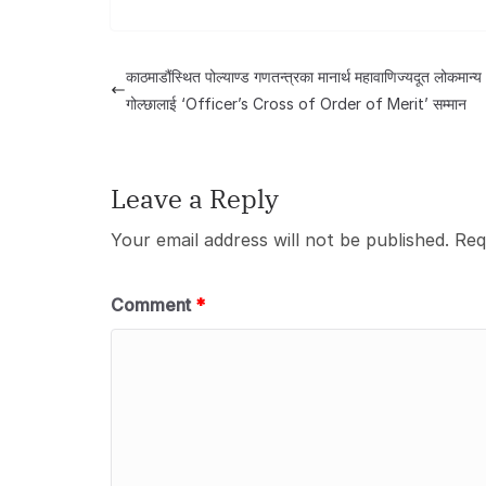
a
a
m
m
h
h
c
st
ail
ail
at
ar
e
o
s
e
काठमाडौंस्थित पोल्याण्ड गणतन्त्रका मानार्थ महावाणिज्यदूत लोकमान्य
b
d
A
गोल्छालाई ‘Officer’s Cross of Order of Merit’ सम्मान
o
o
p
o
n
p
Leave a Reply
k
Your email address will not be published.
Req
Comment
*