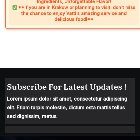
Ingredients, Unforgettable Flavor!
**If you are in Krakow or planning to visit, don’t miss
the chance to enjoy Vatti’s amazing service and
delicious food!**
Subscribe For Latest Updates !
Lorem ipsum dolor sit amet, consectetur adipiscing
elit. Etiam turpis molestie, dictum esta mattis tellus
sed dignissim, metus.