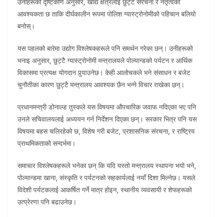
उनीहरूको दृष्टिकोण अनुसार, खाद्य क्षेत्रलाई छुट्टै संरचना र नेतृत्वको
आवश्यकता छ ताकि दीर्घकालीन रूपमा पोलिश ग्यास्ट्रोनोमीको पहिचान बलियो
बनोस्।
यस पहलको बारेमा उद्योग विश्लेषकहरूले पनि समर्थन गरेका छन्। उनीहरूको
भनाइ अनुसार, छुट्टै ग्यास्ट्रोनोमी मन्त्रालयले पोल्यान्डको पर्यटन र आर्थिक
विकासमा प्रत्यक्ष योगदान पुर्‍याउनेछ। केही आलोचकले भने संसाधन र बजेट
चुनौतीका कारण छुट्टै मन्त्रालय आवश्यक छैन भन्ने विचार राखेका छन्।
प्रधानमन्त्री डोनाल्ड तुस्कले यस विषयमा औपचारिक जवाफ नदिएका भए पनि
उनले सचिवालयलाई अध्ययन गर्न निर्देशन दिएका छन्। सरकार भित्र पनि यस
विषयमा बहस चलिरहेको छ, विशेष गरी बजेट, प्रशासनिक संरचना, र राष्ट्रिय
प्राथमिकताको सन्दर्भमा।
समाचार विश्लेषकहरूले भनेका छन् कि यदि यस्तो मन्त्रालय स्थापना भयो भने,
पोल्यान्डमा खाना, संस्कृति र पर्यटनको सहकार्यलाई नयाँ दिशा मिल्नेछ। यसले
विदेशी पर्यटकलाई आकर्षित गर्ने मात्र होइन, स्थानीय व्यवसायी र शेफहरूको
उत्प्रेरणा पनि बढाउनेछ।