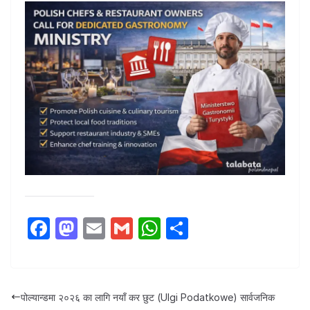
F
M
E
G
W
S
a
a
m
m
h
h
c
st
ail
ail
at
ar
e
o
s
e
पोल्यान्डमा २०२६ का लागि नयाँ कर छुट (Ulgi Podatkowe) सार्वजनिक