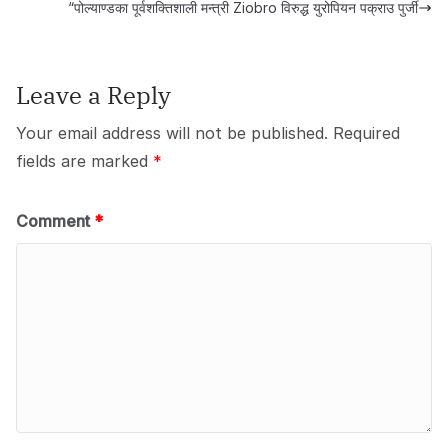
b
d
A
“पोल्याण्डका पूर्वशक्तिशाली मन्त्री Ziobro विरुद्ध युरोपियन पक्राउ पुर्जी
o
o
p
o
n
p
Leave a Reply
k
Your email address will not be published.
Required
fields are marked
*
Comment
*