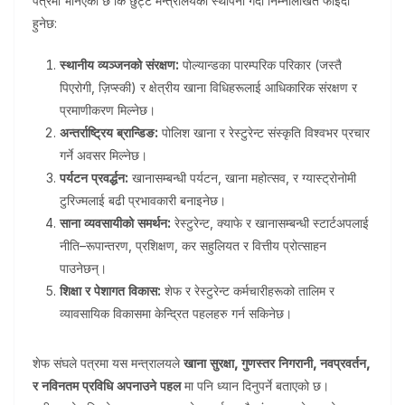
पत्रमा भनिएको छ कि छुट्टै मन्त्रालयको स्थापना गर्दा निम्नलिखित फाइदा
हुनेछ:
स्थानीय व्यञ्जनको संरक्षण:
पोल्यान्डका पारम्परिक परिकार (जस्तै
पिएरोगी, ज़िप्स्की) र क्षेत्रीय खाना विधिहरूलाई आधिकारिक संरक्षण र
प्रमाणीकरण मिल्नेछ।
अन्तर्राष्ट्रिय ब्रान्डिङ:
पोलिश खाना र रेस्टुरेन्ट संस्कृति विश्वभर प्रचार
गर्ने अवसर मिल्नेछ।
पर्यटन प्रवर्द्धन:
खानासम्बन्धी पर्यटन, खाना महोत्सव, र ग्यास्ट्रोनोमी
टुरिज्मलाई बढी प्रभावकारी बनाइनेछ।
साना व्यवसायीको समर्थन:
रेस्टुरेन्ट, क्याफे र खानासम्बन्धी स्टार्टअपलाई
नीति–रूपान्तरण, प्रशिक्षण, कर सहुलियत र वित्तीय प्रोत्साहन
पाउनेछन्।
शिक्षा र पेशागत विकास:
शेफ र रेस्टुरेन्ट कर्मचारीहरूको तालिम र
व्यावसायिक विकासमा केन्द्रित पहलहरु गर्न सकिनेछ।
शेफ संघले पत्रमा यस मन्त्रालयले
खाना सुरक्षा, गुणस्तर निगरानी, नवप्रवर्तन,
र नविनतम प्रविधि अपनाउने पहल
मा पनि ध्यान दिनुपर्ने बताएको छ।