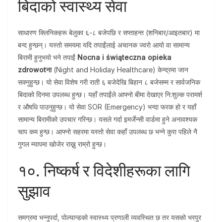
बिदाको स्वास्थ्य सेवा
साधारण क्लिनिकहरू बेलुका ६-८ बजेपछि र सप्ताहन्त (शनिबार/आइतबार) मा
बन्द हुन्छन्। यस्तो समयमा यदि तपाईंलाई अचानक ज्वरो आयो वा सामान्य
बिरामी हुनुभयो भने तपाईं
Nocna i świąteczna opieka
zdrowotना
(Night and Holiday Healthcare) केन्द्रमा जान
सक्नुहुन्छ। यो सेवा विशेष गरी राती ६ बजेदेखि बिहान ८ बजेसम्म र सार्वजनिक
बिदाको दिनमा उपलब्ध हुन्छ। यहाँ तपाईंले आफ्नो बीमा देखाएर नि:शुल्क परामर्श
र औषधि पाउनुहुन्छ। यो सेवा SOR (Emergency) भन्दा फरक हो र यहाँ
सामान्य बिरामीको उपचार गरिन्छ। यसले गर्दा इमर्जेन्सी वार्डमा हुने अनावश्यक
चाप कम हुन्छ। आफ्नो सहरमा यस्तो सेवा कहाँ उपलब्ध छ भन्ने कुरा पहिले नै
गुगल म्यापमा खोजेर राख्नु राम्रो हुन्छ।
१०. निष्कर्ष र विदेशीहरूका लागि
सुझाव
समग्रमा भन्नुपर्दा, पोल्यान्डको स्वास्थ्य प्रणाली व्यवस्थित छ तर यसको भरपुर