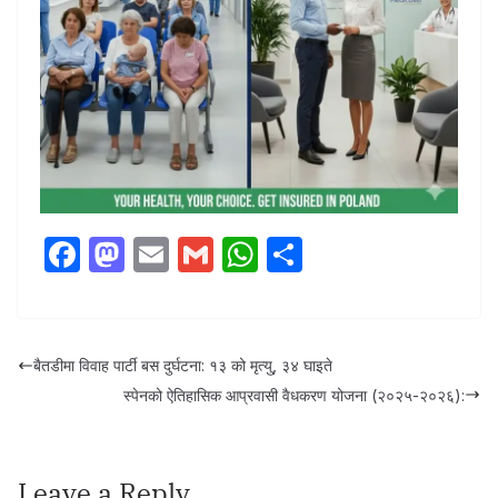
F
M
E
G
W
S
a
a
m
m
h
h
c
st
ail
ail
at
ar
e
o
s
e
बैतडीमा विवाह पार्टी बस दुर्घटना: १३ को मृत्यु, ३४ घाइते
b
d
A
स्पेनको ऐतिहासिक आप्रवासी वैधकरण योजना (२०२५-२०२६):
o
o
p
o
n
p
Leave a Reply