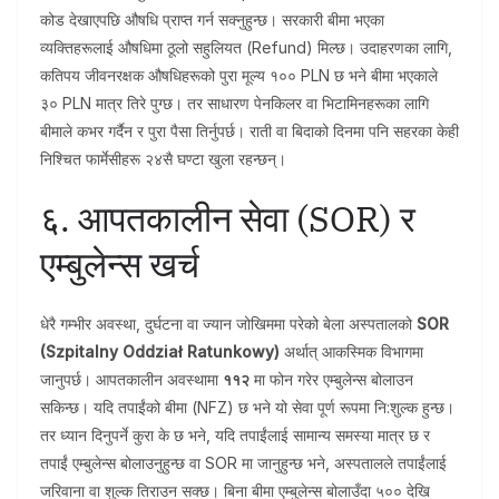
कोड देखाएपछि औषधि प्राप्त गर्न सक्नुहुन्छ। सरकारी बीमा भएका
व्यक्तिहरूलाई औषधिमा ठूलो सहुलियत (Refund) मिल्छ। उदाहरणका लागि,
कतिपय जीवनरक्षक औषधिहरूको पुरा मूल्य १०० PLN छ भने बीमा भएकाले
३० PLN मात्र तिरे पुग्छ। तर साधारण पेनकिलर वा भिटामिनहरूका लागि
बीमाले कभर गर्दैन र पुरा पैसा तिर्नुपर्छ। राती वा बिदाको दिनमा पनि सहरका केही
निश्चित फार्मेसीहरू २४सै घण्टा खुला रहन्छन्।
६. आपतकालीन सेवा (SOR) र
एम्बुलेन्स खर्च
धेरै गम्भीर अवस्था, दुर्घटना वा ज्यान जोखिममा परेको बेला अस्पतालको
SOR
(Szpitalny Oddział Ratunkowy)
अर्थात् आकस्मिक विभागमा
जानुपर्छ। आपतकालीन अवस्थामा
११२
मा फोन गरेर एम्बुलेन्स बोलाउन
सकिन्छ। यदि तपाईंको बीमा (NFZ) छ भने यो सेवा पूर्ण रूपमा नि:शुल्क हुन्छ।
तर ध्यान दिनुपर्ने कुरा के छ भने, यदि तपाईंलाई सामान्य समस्या मात्र छ र
तपाईं एम्बुलेन्स बोलाउनुहुन्छ वा SOR मा जानुहुन्छ भने, अस्पतालले तपाईंलाई
जरिवाना वा शुल्क तिराउन सक्छ। बिना बीमा एम्बुलेन्स बोलाउँदा ५०० देखि