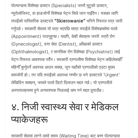
पोल्यान्डमा विशेषज्ञ डाक्टर (Specialists) जस्तै मुटुको डाक्टर,
न्यूरोलोजिस्ट, वा हाडजोर्नी विशेषज्ञ भेट्न सिधै जान पाइँदैन। यसका लागि
तपाईंको पारिवारिक डाक्टरले
“Skierowanie”
भनिने रिफरल पत्र जारी
गर्नुपर्छ। सरकारी सेवामा यो पत्र भएपछि मात्र तपाईंले विशेषज्ञकोमा पालो
(Appointment) पाउनुहुन्छ। यद्यपि, केही सेवाहरू जस्तै: स्त्री रोग
(Gynecologist), दन्त सेवा (Dentist), आँखाको डाक्टर
(Ophthalmologist), र मानसिक रोग विशेषज्ञ (Psychiatrist) लाई
भेट्न रिफरल आवश्यक पर्दैन। सरकारी प्रणालीमा विशेषज्ञ भेट्न कहिलेकाहीँ
महिनौँ कुर्नुपर्ने अवस्था आउन सक्छ, जुन यहाँको प्रणालीको एउटा मुख्य
कमजोरी हो। तर यदि तपाईंको अवस्था गम्भीर छ भने डाक्टरले ‘Urgent’
लेखिदिन सक्छन्, जसले पालो छिटो दिलाउन मद्दत गर्छ। यो प्रणालीले
अस्पतालहरूमा हुने अनावश्यक भिडलाई कम गर्न मद्दत पुर्‍याउँछ।
४. निजी स्वास्थ्य सेवा र मेडिकल
प्याकेजहरू
सरकारी सेवामा लाग्ने लामो समय (Waiting Time) बाट बच्न पोल्यान्डमा