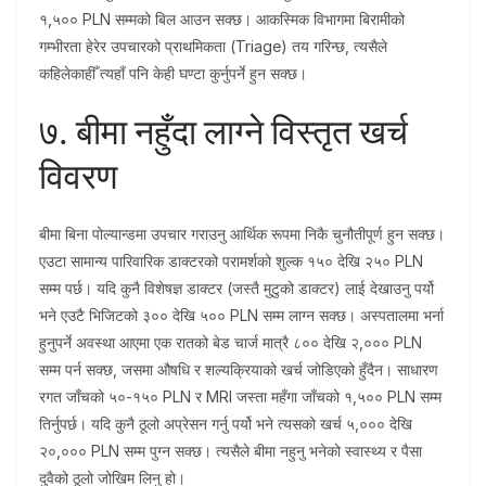
१,५०० PLN सम्मको बिल आउन सक्छ। आकस्मिक विभागमा बिरामीको
गम्भीरता हेरेर उपचारको प्राथमिकता (Triage) तय गरिन्छ, त्यसैले
कहिलेकाहीँ त्यहाँ पनि केही घण्टा कुर्नुपर्ने हुन सक्छ।
७. बीमा नहुँदा लाग्ने विस्तृत खर्च
विवरण
बीमा बिना पोल्यान्डमा उपचार गराउनु आर्थिक रूपमा निकै चुनौतीपूर्ण हुन सक्छ।
एउटा सामान्य पारिवारिक डाक्टरको परामर्शको शुल्क १५० देखि २५० PLN
सम्म पर्छ। यदि कुनै विशेषज्ञ डाक्टर (जस्तै मुटुको डाक्टर) लाई देखाउनु पर्यो
भने एउटै भिजिटको ३०० देखि ५०० PLN सम्म लाग्न सक्छ। अस्पतालमा भर्ना
हुनुपर्ने अवस्था आएमा एक रातको बेड चार्ज मात्रै ८०० देखि २,००० PLN
सम्म पर्न सक्छ, जसमा औषधि र शल्यक्रियाको खर्च जोडिएको हुँदैन। साधारण
रगत जाँचको ५०-१५० PLN र MRI जस्ता महँगा जाँचको १,५०० PLN सम्म
तिर्नुपर्छ। यदि कुनै ठूलो अप्रेसन गर्नु पर्यो भने त्यसको खर्च ५,००० देखि
२०,००० PLN सम्म पुग्न सक्छ। त्यसैले बीमा नहुनु भनेको स्वास्थ्य र पैसा
दुवैको ठूलो जोखिम लिनु हो।