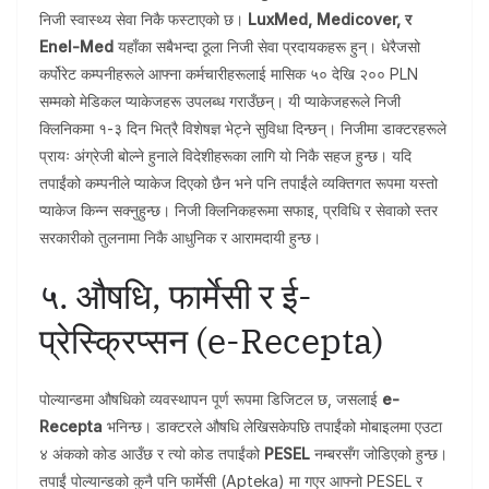
निजी स्वास्थ्य सेवा निकै फस्टाएको छ।
LuxMed, Medicover, र
Enel-Med
यहाँका सबैभन्दा ठूला निजी सेवा प्रदायकहरू हुन्। धेरैजसो
कर्पोरेट कम्पनीहरूले आफ्ना कर्मचारीहरूलाई मासिक ५० देखि २०० PLN
सम्मको मेडिकल प्याकेजहरू उपलब्ध गराउँछन्। यी प्याकेजहरूले निजी
क्लिनिकमा १-३ दिन भित्रै विशेषज्ञ भेट्ने सुविधा दिन्छन्। निजीमा डाक्टरहरूले
प्रायः अंग्रेजी बोल्ने हुनाले विदेशीहरूका लागि यो निकै सहज हुन्छ। यदि
तपाईंको कम्पनीले प्याकेज दिएको छैन भने पनि तपाईंले व्यक्तिगत रूपमा यस्तो
प्याकेज किन्न सक्नुहुन्छ। निजी क्लिनिकहरूमा सफाइ, प्रविधि र सेवाको स्तर
सरकारीको तुलनामा निकै आधुनिक र आरामदायी हुन्छ।
५. औषधि, फार्मेसी र ई-
प्रेस्क्रिप्सन (e-Recepta)
पोल्यान्डमा औषधिको व्यवस्थापन पूर्ण रूपमा डिजिटल छ, जसलाई
e-
Recepta
भनिन्छ। डाक्टरले औषधि लेखिसकेपछि तपाईंको मोबाइलमा एउटा
४ अंकको कोड आउँछ र त्यो कोड तपाईंको
PESEL
नम्बरसँग जोडिएको हुन्छ।
तपाईं पोल्यान्डको कुनै पनि फार्मेसी (Apteka) मा गएर आफ्नो PESEL र